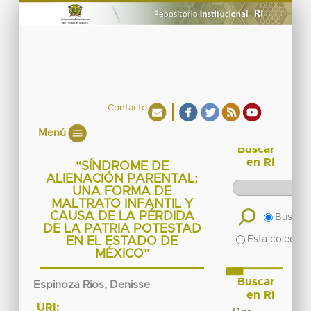
Contacto
Menú
Buscar
en RI
“SÍNDROME DE
ALIENACIÓN PARENTAL;
UNA FORMA DE
MALTRATO INFANTIL Y
CAUSA DE LA PÉRDIDA
Buscar 
DE LA PATRIA POTESTAD
Esta colecció
EN EL ESTADO DE
MÉXICO”
Buscar
Espinoza Rios, Denisse
en RI
URI: