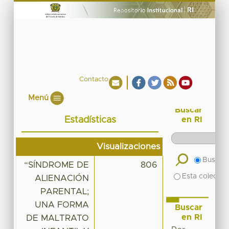
Contacto
Menú
Buscar
Estadísticas
en RI
Visualizaciones
Buscar 
“SÍNDROME DE
806
Esta colecció
ALIENACIÓN
PARENTAL;
UNA FORMA
Buscar
en RI
DE MALTRATO