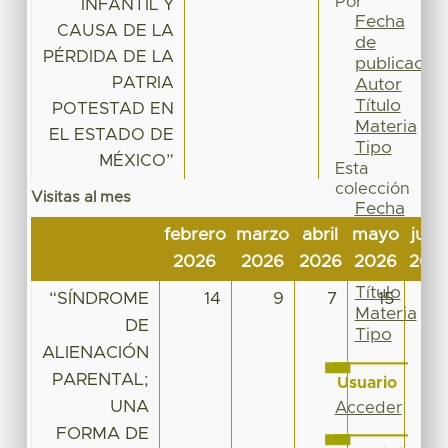
Por
INFANTIL Y
Fecha
CAUSA DE LA
de
PÉRDIDA DE LA
publicación
PATRIA
Autor
Título
POTESTAD EN
Materia
EL ESTADO DE
Tipo
MÉXICO”
Esta
colección
Visitas al mes
Fecha
de
febrero
marzo
abril
mayo
juni
publicación
2026
2026
2026
2026
202
Autor
Título
“SÍNDROME
14
9
7
15
9
Materia
DE
Tipo
ALIENACIÓN
PARENTAL;
Usuario
UNA
Acceder
FORMA DE