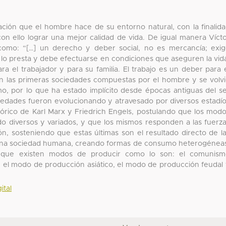
ación que el hombre hace de su entorno natural, con la finalid
con ello lograr una mejor calidad de vida. De igual manera Víct
 como: “[…] un derecho y deber social, no es mercancía; exi
n lo presta y debe efectuarse en condiciones que aseguren la vid
a el trabajador y para su familia. El trabajo es un deber para 
on las primeras sociedades compuestas por el hombre y se volv
mo, por lo que ha estado implícito desde épocas antiguas del s
iedades fueron evolucionando y atravesado por diversos estadí
stórico de Karl Marx y Friedrich Engels, postulando que los mod
do diversos y variados, y que los mismos responden a las fuerz
ón, sosteniendo que estas últimas son el resultado directo de l
 de una sociedad humana, creando formas de consumo heterogénea
 que existen modos de producir como lo son: el comunism
a, el modo de producción asiático, el modo de producción feudal
ital