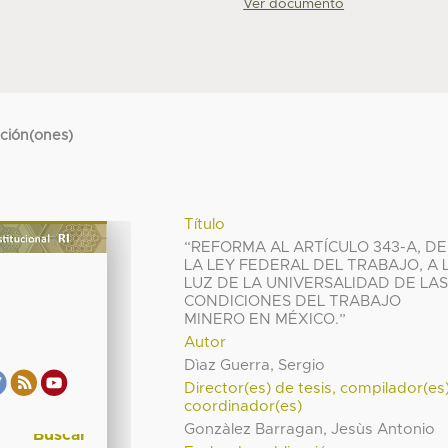
Ver documento
cción(ones)
Título
“REFORMA AL ARTÍCULO 343-A, DE
LA LEY FEDERAL DEL TRABAJO, A 
LUZ DE LA UNIVERSALIDAD DE LA
CONDICIONES DEL TRABAJO
MINERO EN MÉXICO.”
Autor
Dìaz Guerra, Sergio
Director(es) de tesis, compilador(es
coordinador(es)
Gonzàlez Barragan, Jesùs Antonio