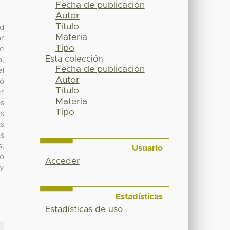
Fecha de publicación
Autor
Título
ad
Materia
or
Tipo
ge
Esta colección
a,
Fecha de publicación
el
Autor
ió
Título
er
Materia
os
Tipo
os
as
as
s;
Usuario
o
Acceder
 y
Estadísticas
Estadísticas de uso