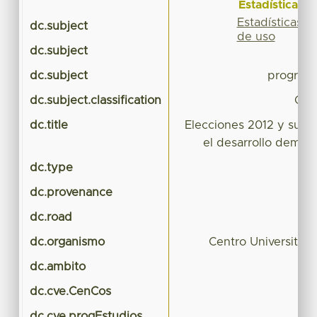
Estadísticas
Estadísticas
dc.subject
de uso
dc.subject
dc.subject
program
dc.subject.classification
CIE
dc.title
Elecciones 2012 y sus 
el desarrollo democ
dc.type
C
dc.provenance
dc.road
dc.organismo
Centro Universitar
dc.ambito
dc.cve.CenCos
dc.cve.progEstudios