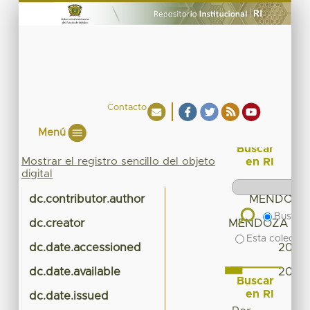
Contacto
Menú
Buscar
Mostrar el registro sencillo del objeto
en RI
digital
dc.contributor.author
MENDOZA 
Buscar 
dc.creator
MENDOZA RUIZ
Esta colecció
dc.date.accessioned
2017-
dc.date.available
2017-
Buscar
en RI
dc.date.issued