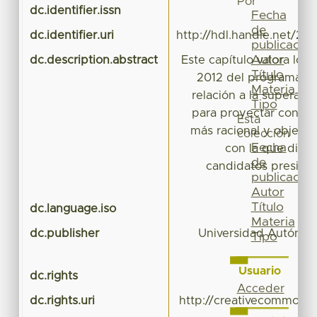
Por
dc.identifier.issn
97
Fecha
de
dc.identifier.uri
http://hdl.handle.net/20
publicación
Autor
dc.description.abstract
Este capítulo valora los 
Título
2012 del programa O
Materia
relación a la superaci
Tipo
para proyectar con el
Esta
más racional y objetiv
colección
Fecha
con la que diero
de
candidatos presiden
publicación
Autor
Título
dc.language.iso
Materia
dc.publisher
Universidad Autónom
Tipo
Usuario
dc.rights
Acceder
dc.rights.uri
http://creativecommons.