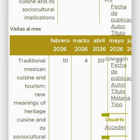
Por
cuisine and its
Fecha
sociocultural
de
implications
publicación
Autor
Visitas al mes
Título
Materia
febrero
marzo
abril
mayo
junio
Tipo
2026
2026
2026
2026
202
Esta
colección
Traditional
10
4
20
23
26
Fecha
mexican
de
cuisine and
publicación
Autor
tourism:
Título
new
Materia
meanings of
Tipo
heritage
cuisine and
Usuario
Acceder
its
sociocultural