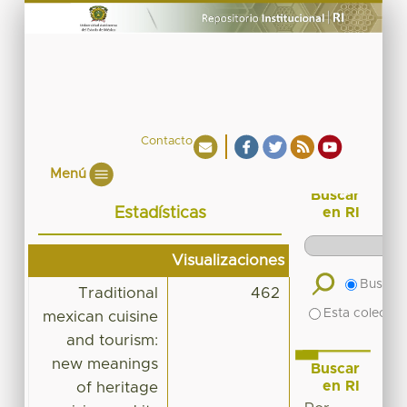
Contacto
Menú
Buscar
Estadísticas
en RI
Visualizaciones
Buscar 
Traditional
462
Esta colecció
mexican cuisine
and tourism:
new meanings
Buscar
en RI
of heritage