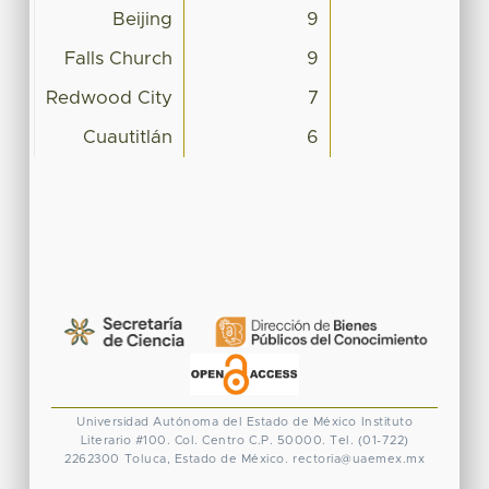
Beijing
9
Falls Church
9
Redwood City
7
Cuautitlán
6
Universidad Autónoma del Estado de México
Instituto
Literario #100. Col. Centro
C.P. 50000. Tel. (01-722)
2262300
Toluca, Estado de México.
rectoria@uaemex.mx