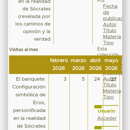
Por
en la realidad
Fecha
de Sócrates
de
(revelada por
publicación
los caminos de
Autor
Título
opinión y la
Materia
verdad
Tipo
Esta
Visitas al mes
colección
febrero
marzo
abril
mayo
jun
Fecha
de
2026
2026
2026
2026
20
publicación
Autor
El banquete:
3
5
24
27
1
Título
Configuración
Materia
simbólica de
Tipo
Eros,
personificada
Usuario
en la realidad
Acceder
de Sócrates