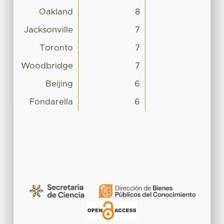
Oakland
8
Jacksonville
7
Toronto
7
Woodbridge
7
Beijing
6
Fondarella
6