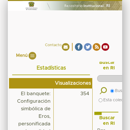
Contacto
Menú
Buscar
Estadísticas
en RI
Visualizaciones
Buscar 
El banquete:
354
Esta colecció
Configuración
simbólica de
Eros,
Buscar
en RI
personificada