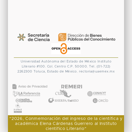
Universidad Autónoma del Estado de México
Instituto
Literario #100. Col. Centro
C.P. 50000. Tel. (01-722)
2262300
Toluca, Estado de México.
rectoria@uaemex.mx
CONACYT
"2026, Conmemoración del ingreso de la científica y
académica Elena Cárdenas Guerrero al Instituto
científico Literario"