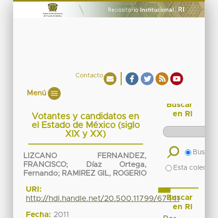
Contacto
Menú
Buscar
en RI
Votantes y candidatos en
el Estado de México (siglo
XIX y XX)
Buscar 
LIZCANO FERNANDEZ,
FRANCISCO
;
Díaz Ortega,
Esta colecció
Fernando
;
RAMIREZ GIL, ROGERIO
URI:
Buscar
http://hdl.handle.net/20.500.11799/67441
en RI
Fecha:
2011