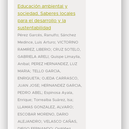
Educación ambiental y
sociedad. Saberes locales
para el desarrollo y la
sustentabilidad
;
Pérez Garcés, Ranulfo
Sánchez
;
Medince, Luis Arturo
VICTORINO
;
RAMIREZ, LIBERIO
CRUZ SOTELO,
;
GABRIELA ARELI
Quispe Limaylla,
;
Aníbal
PEREZ HERNANDEZ, LUZ
;
MARIA
TELLO GARCIA,
;
ENRIQUETA
OJEDA CARRASCO,
;
JUAN JOSE
HERNANDEZ GARCIA,
;
PEDRO ABEL
Espinosa Ayala,
;
;
Enrique
Torrealba Suárez, Isa
;
LLAMAS GONZALEZ, ALVARO
ESCOBAR MORENO, DARIO
;
ALEJANDRO
VELASCO CAÑAS,
;
DIEGO FERNANDO
Ordóñez