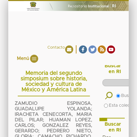
Contacto
Menú
Buscar
en RI
Memoria del segundo
simposium sobre historia,
sociedad y cultura de
México y América Latina
Buscar 
ZAMUDIO ESPINOSA,
Esta colecció
GUADALUPE YOLANDA
;
IRACHETA CENECORTA, MARIA
DEL PILAR
;
HUAMAN LOPEZ,
Buscar
CARLOS
;
GONZALEZ REYES,
en RI
GERARDO
;
PEDRERO NIETO,
GLORIA
;
CAMACHO PICHARDO,