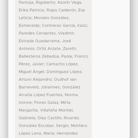
;
Pantoja, Rigoberto
Azorín Vega,
;
Erika Patricia
Rojas Calderón, Eva
;
Leticia
Morales González,
;
;
Esmeralda
Contreras García, Irazú
;
Paredes Cervantes, Vladimir
Estrada Guadarrama, José
;
;
Antonio
Ortiz Arzate, Zareth
;
Ballesteros Zebadúa, Paola
Franco
;
Pérez, Javier
Camacho López,
;
Miguel Ángel
Domínguez López,
;
Arturo Alejandro
Oudhof van
;
Barneveld, Johannes
González
Arratia López Fuentes, Norma
;
Ivonne
Flores Galaz, Mirta
;
Margarita
Villafaña Montiel,
;
;
Gabriela
Díaz Castillo, Ricardo
;
González Escobar, Sergio
Montero
;
López Lena, María
Hernández