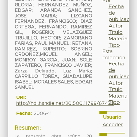
Por
GLORIA
;
HERNANDEZ MUÑOZ,
Fecha
EDGAR
;
ARANDA SANCHEZ,
de
JOSE MARIA
;
LIZCANO
publicación
FERNANDEZ, FRANCISCO
;
DIAZ
Autor
ORTEGA, FERNANDO
;
RAMIREZ
Título
GIL, ROGERIO
;
VELAZQUEZ
TRUJILLO, HECTOR
;
ZAMORANO
Materia
FARIAS, RAUL MANUEL
;
RETANA
Tipo
RAMIREZ, RUPERTO
;
SOBRINO
Esta
ORDOÑEZ,MIGUEL ANGEL
;
colección
MONROY GARCIA, JUAN
;
SOLE
Fecha
ZAPATERO, FRANCISCO JAVIER
;
de
Zarza Delgado, Luz María
;
publicación
CARRILLO TOREA, GUADALUPE
ISABEL
;
MORALES SALES, EDGAR
Autor
SAMUEL
Título
Materia
URI:
Tipo
http://hdl.handle.net/20.500.11799/67473
Fecha:
2006-11
Usuario
Acceder
Resumen:
La presente obra reúne 20