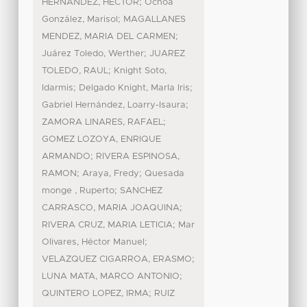
;
HERNANDEZ, HECTOR
Ochoa
;
González, Marisol
MAGALLANES
;
MENDEZ, MARIA DEL CARMEN
;
Juárez Toledo, Werther
JUAREZ
;
TOLEDO, RAUL
Knight Soto,
;
;
Idarmis
Delgado Knight, Marla Iris
;
Gabriel Hernández, Loarry-Isaura
;
ZAMORA LINARES, RAFAEL
GOMEZ LOZOYA, ENRIQUE
;
ARMANDO
RIVERA ESPINOSA,
;
;
RAMON
Araya, Fredy
Quesada
;
monge , Ruperto
SANCHEZ
;
CARRASCO, MARIA JOAQUINA
;
RIVERA CRUZ, MARIA LETICIA
Mar
;
Olivares, Héctor Manuel
;
VELAZQUEZ CIGARROA, ERASMO
;
LUNA MATA, MARCO ANTONIO
;
QUINTERO LOPEZ, IRMA
RUIZ