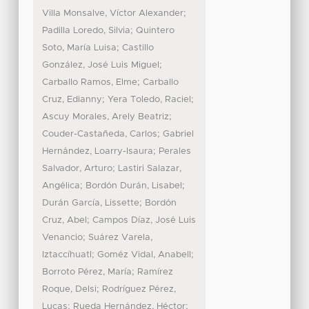
;
Villa Monsalve, Víctor Alexander
;
Padilla Loredo, Silvia
Quintero
;
Soto, María Luisa
Castillo
;
González, José Luis Miguel
;
Carballo Ramos, Elme
Carballo
;
;
Cruz, Edianny
Yera Toledo, Raciel
;
Ascuy Morales, Arely Beatriz
;
Couder-Castañeda, Carlos
Gabriel
;
Hernández, Loarry-Isaura
Perales
;
Salvador, Arturo
Lastiri Salazar,
;
;
Angélica
Bordón Durán, Lisabel
;
Durán García, Lissette
Bordón
;
Cruz, Abel
Campos Díaz, José Luis
;
Venancio
Suárez Varela,
;
;
Iztaccíhuatl
Goméz Vidal, Anabell
;
Borroto Pérez, María
Ramírez
;
Roque, Delsi
Rodríguez Pérez,
;
;
Lucas
Rueda Hernández, Héctor