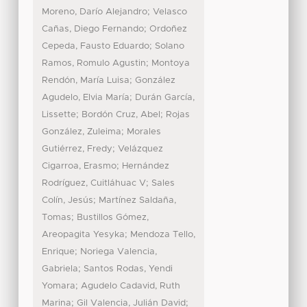
;
Moreno, Darío Alejandro
Velasco
;
Cañas, Diego Fernando
Ordoñez
;
Cepeda, Fausto Eduardo
Solano
;
Ramos, Romulo Agustin
Montoya
;
Rendón, María Luisa
González
;
Agudelo, Elvia María
Durán García,
;
;
Lissette
Bordón Cruz, Abel
Rojas
;
González, Zuleima
Morales
;
Gutiérrez, Fredy
Velázquez
;
Cigarroa, Erasmo
Hernández
;
Rodríguez, Cuitláhuac V
Sales
;
Colín, Jesús
Martínez Saldaña,
;
Tomas
Bustillos Gómez,
;
Areopagita Yesyka
Mendoza Tello,
;
Enrique
Noriega Valencia,
;
Gabriela
Santos Rodas, Yendi
;
Yomara
Agudelo Cadavid, Ruth
;
;
Marina
Gil Valencia, Julián David