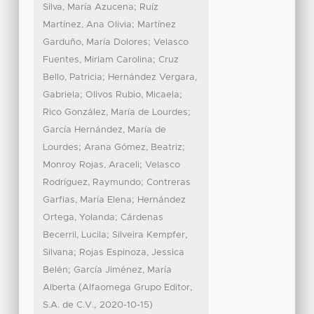
;
Silva, María Azucena
Ruíz
;
Martínez, Ana Olivia
Martínez
;
Garduño, María Dolores
Velasco
;
Fuentes, Miriam Carolina
Cruz
;
Bello, Patricia
Hernández Vergara,
;
;
Gabriela
Olivos Rubio, Micaela
;
Rico González, María de Lourdes
García Hernández, María de
;
;
Lourdes
Arana Gómez, Beatriz
;
Monroy Rojas, Araceli
Velasco
;
Rodríguez, Raymundo
Contreras
;
Garfias, María Elena
Hernández
;
Ortega, Yolanda
Cárdenas
;
Becerril, Lucila
Silveira Kempfer,
;
Silvana
Rojas Espinoza, Jessica
;
Belén
García Jiménez, María
(
Alberta
Alfaomega Grupo Editor,
,
)
S.A. de C.V.
2020-10-15