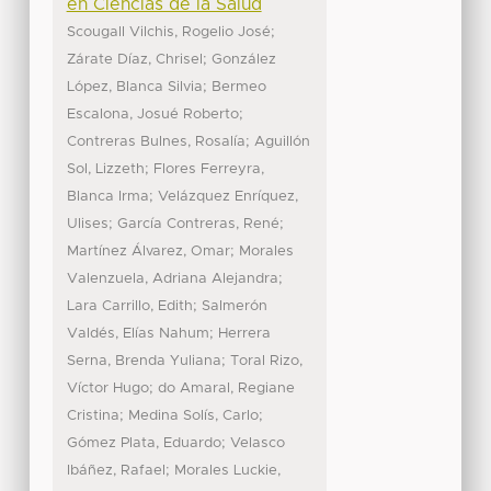
en Ciencias de la Salud
;
Scougall Vilchis, Rogelio José
;
Zárate Díaz, Chrisel
González
;
López, Blanca Silvia
Bermeo
;
Escalona, Josué Roberto
;
Contreras Bulnes, Rosalía
Aguillón
;
Sol, Lizzeth
Flores Ferreyra,
;
Blanca Irma
Velázquez Enríquez,
;
;
Ulises
García Contreras, René
;
Martínez Álvarez, Omar
Morales
;
Valenzuela, Adriana Alejandra
;
Lara Carrillo, Edith
Salmerón
;
Valdés, Elías Nahum
Herrera
;
Serna, Brenda Yuliana
Toral Rizo,
;
Víctor Hugo
do Amaral, Regiane
;
;
Cristina
Medina Solís, Carlo
;
Gómez Plata, Eduardo
Velasco
;
Ibáñez, Rafael
Morales Luckie,