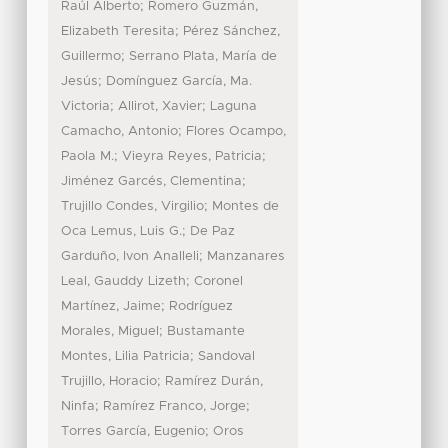
;
Raúl Alberto
Romero Guzmán,
;
Elizabeth Teresita
Pérez Sánchez,
;
Guillermo
Serrano Plata, María de
;
Jesús
Domínguez García, Ma.
;
;
Victoria
Allirot, Xavier
Laguna
;
Camacho, Antonio
Flores Ocampo,
;
;
Paola M.
Vieyra Reyes, Patricia
;
Jiménez Garcés, Clementina
;
Trujillo Condes, Virgilio
Montes de
;
Oca Lemus, Luis G.
De Paz
;
Garduño, Ivon Analleli
Manzanares
;
Leal, Gauddy Lizeth
Coronel
;
Martínez, Jaime
Rodríguez
;
Morales, Miguel
Bustamante
;
Montes, Lilia Patricia
Sandoval
;
Trujillo, Horacio
Ramírez Durán,
;
;
Ninfa
Ramírez Franco, Jorge
;
Torres García, Eugenio
Oros