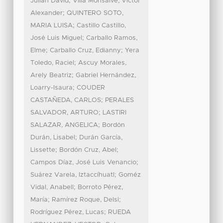
;
Julián David
Villa Monsalve, Víctor
;
Alexander
QUINTERO SOTO,
;
MARIA LUISA
Castillo Castillo,
;
José Luis Miguel
Carballo Ramos,
;
;
Elme
Carballo Cruz, Edianny
Yera
;
Toledo, Raciel
Ascuy Morales,
;
Arely Beatriz
Gabriel Hernández,
;
Loarry-Isaura
COUDER
;
CASTAÑEDA, CARLOS
PERALES
;
SALVADOR, ARTURO
LASTIRI
;
SALAZAR, ANGELICA
Bordón
;
Durán, Lisabel
Durán García,
;
;
Lissette
Bordón Cruz, Abel
;
Campos Díaz, José Luis Venancio
;
Suárez Varela, Iztaccíhuatl
Goméz
;
Vidal, Anabell
Borroto Pérez,
;
;
María
Ramírez Roque, Delsi
;
Rodríguez Pérez, Lucas
RUEDA