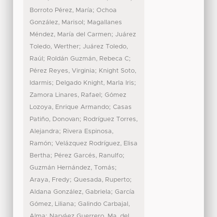
;
Borroto Pérez, María
Ochoa
;
González, Marisol
Magallanes
;
Méndez, María del Carmen
Juárez
;
Toledo, Werther
Juárez Toledo,
;
;
Raúl
Roldán Guzmán, Rebeca C
;
Pérez Reyes, Virginia
Knight Soto,
;
;
Idarmis
Delgado Knight, Marla Iris
;
Zamora Linares, Rafael
Gómez
;
Lozoya, Enrique Armando
Casas
;
Patiño, Donovan
Rodríguez Torres,
;
Alejandra
Rivera Espinosa,
;
Ramón
Velázquez Rodríguez, Elisa
;
;
Bertha
Pérez Garcés, Ranulfo
;
Guzmán Hernández, Tomás
;
;
Araya, Fredy
Quesada, Ruperto
;
Aldana González, Gabriela
García
;
Gómez, Liliana
Galindo Carbajal,
;
Alma
Narváez Guerrero, Ma. del