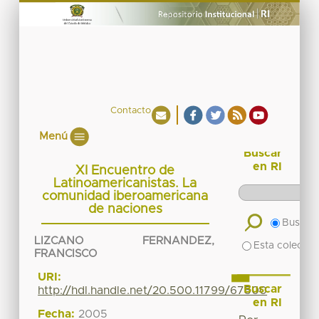
Contacto
Menú
Buscar
en RI
XI Encuentro de
Latinoamericanistas. La
comunidad iberoamericana
de naciones
Buscar 
LIZCANO FERNANDEZ,
Esta colecció
FRANCISCO
URI:
Buscar
http://hdl.handle.net/20.500.11799/67500
en RI
Fecha:
2005