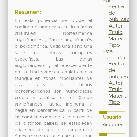
Por
Fecha
Resumen:
de
publicación
En esta ponencia se divide el
Autor
continente americano en tres áreas
Título
culturales: Norteamérica
Materia
anglofrancesa, Caribe anglofrancés
Tipo
e Iberoamérica. Cada una tiene una
Esta
serie de etnias principales
colección
especificas. Las etnias
Fecha
anglofrancesa y afrodescendiente
de
en la Norteamérica anglofrancesa
publicación
(aunque en zonas importantes de
Autor
esta área los latinos
Título
iberoamericanos son numerosos);
Materia
creole y asiática en el Caribe
Tipo
anglofrancés; latina, indígena y
negra en Iberoamérica. A partir de
Usuario
las combinaciones de tales etnias en
los distintos países, se establecen
Acceder
una serie de tipos de composición
étnica respecto a cada área cultural.