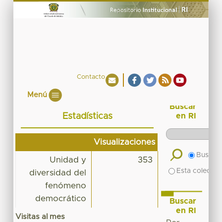
Contacto
Menú
Buscar
Estadísticas
en RI
Visualizaciones
Buscar 
Unidad y
353
Esta colecció
diversidad del
fenómeno
democrático
Buscar
en RI
Visitas al mes