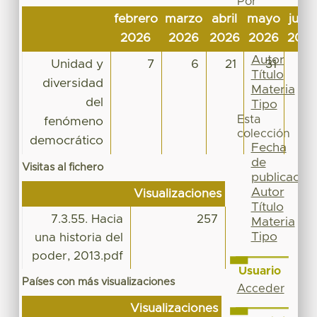
Por
Fecha
febrero
marzo
abril
mayo
junio
de
2026
2026
2026
2026
202
publicación
Autor
Unidad y
7
6
21
31
7
Título
diversidad
Materia
del
Tipo
Esta
fenómeno
colección
democrático
Fecha
de
Visitas al fichero
publicación
Autor
Visualizaciones
Título
7.3.55. Hacia
257
Materia
Tipo
una historia del
poder, 2013.pdf
Usuario
Países con más visualizaciones
Acceder
Visualizaciones