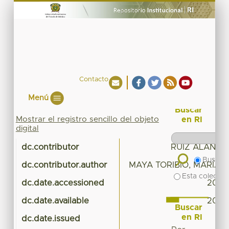
Contacto
Menú
Buscar
Mostrar el registro sencillo del objeto
en RI
digital
dc.contributor
RUÍZ ALANIS
Buscar 
dc.contributor.author
MAYA TORIBIO, MARÍA
Esta colecció
dc.date.accessioned
2017-
dc.date.available
2017-
Buscar
en RI
dc.date.issued