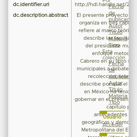
Por
dc.identifier.uri
http://hdl.handle.net/20
Fecha
de
dc.description.abstract
El presente proyecto de 
publicación
organiza en tres capítul
Autor
refiere al marco teórico
Título
describe las facultade
Materia
Tipo
del presidente munici
Esta
enfoque metodoló
colección
Cabrero en su libro sob
Fecha
municipales a debate, qu
de
recolección, selecci
publicación
Autor
describe por qué el go
Título
en México ha tenido l
Materia
gobernar en el presente s
Tipo
capítulo pun
antecedentes y la
Usuario
geográficas y demográ
Acceder
Metropolitana del Esta