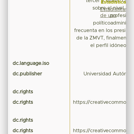
tercer y último capít
Estadísticas
sobre el nivel aca
Estadísticas
de uso
profesiona
políticoadministr
frecuenta en los preside
de la ZMVT, finalmente
el perfil idóneo d
dc.language.iso
dc.publisher
Universidad Autónom
dc.rights
dc.rights
https://creativecommons.
dc.rights
dc.rights
https://creativecommons.