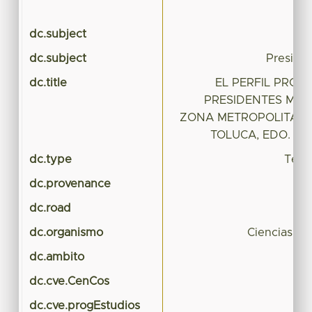
dc.subject
P
dc.subject
Preside
dc.title
EL PERFIL PROF
PRESIDENTES MUNI
ZONA METROPOLITANA
TOLUCA, EDO. DE 
dc.type
Tesis
dc.provenance
dc.road
dc.organismo
Ciencias Pol
dc.ambito
dc.cve.CenCos
dc.cve.progEstudios