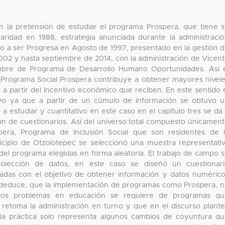
on la pretensión de estudiar el programa Prospera, que tiene 
aridad en 1988, estrategia anunciada durante la administraci
ndo a ser Progresa en Agosto de 1997, presentado en la gestión 
2002 y hasta septiembre de 2014, con la administración de Vicen
mbre de Programa de Desarrollo Humano Oportunidades. Así 
 el Programa Social Prospera contribuye a obtener mayores nivel
as a partir del incentivo económico que reciben. En este sentido 
ptivo ya que a partir de un cúmulo de información se obtuvo 
estudiar y cuantitativo en este caso en el capítulo tres se da
ción de cuestionarios. Así del universo total compuesto únicamen
pera, Programa de Inclusión Social que son residentes de 
ipio de Otzolotepec se seleccionó una muestra representati
 del programa elegidas en forma aleatoria. El trabajo de campo 
colección de datos, en este caso se diseñó un cuestionar
radas con el objetivo de obtener información y datos numéric
e deduce, que la implementación de programas como Prospera, 
r los problemas en educación se requiere de programas qu
e retoma la administración en turno y que en el discurso plant
 la práctica solo representa algunos cambios de coyuntura q