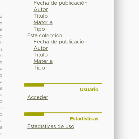
Fecha de publicación
Autor
Título
su
Materia
ón
Tipo
de
Esta colección
te
Fecha de publicación
el
Autor
es
Título
el
Materia
un
Tipo
 a
te
la
va
Usuario
se
Acceder
io
os
no
Estadísticas
e
Estadísticas de uso
ea
ue