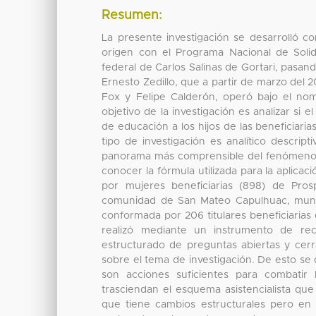
Resumen:
La presente investigación se desarrolló c
origen con el Programa Nacional de Solid
federal de Carlos Salinas de Gortari, pasa
Ernesto Zedillo, que a partir de marzo del 
Fox y Felipe Calderón, operó bajo el no
objetivo de la investigación es analizar si
de educación a los hijos de las beneficiari
tipo de investigación es analítico descri
panorama más comprensible del fenómeno a 
conocer la fórmula utilizada para la aplica
por mujeres beneficiarias (898) de Pros
comunidad de San Mateo Capulhuac, munic
conformada por 206 titulares beneficiarias
realizó mediante un instrumento de re
estructurado de preguntas abiertas y cer
sobre el tema de investigación. De esto s
son acciones suficientes para combati
trasciendan el esquema asistencialista qu
que tiene cambios estructurales pero en