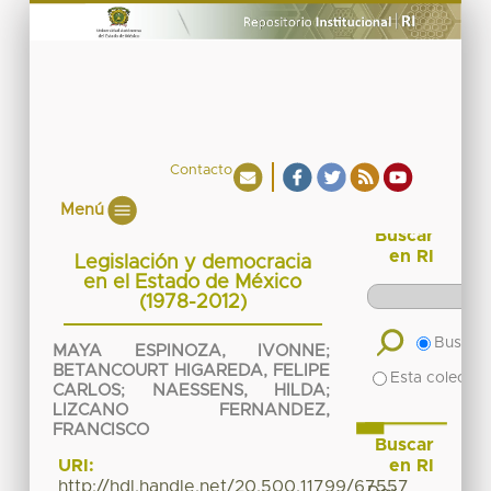
Contacto
Menú
Buscar
en RI
Legislación y democracia
en el Estado de México
(1978-2012)
Buscar 
MAYA ESPINOZA, IVONNE
;
BETANCOURT HIGAREDA, FELIPE
Esta colecció
CARLOS
;
NAESSENS, HILDA
;
LIZCANO FERNANDEZ,
FRANCISCO
Buscar
en RI
URI:
http://hdl.handle.net/20.500.11799/67557