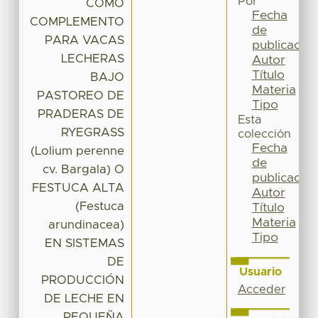
Por
COMO
Fecha
COMPLEMENTO
de
PARA VACAS
publicación
LECHERAS
Autor
Título
BAJO
Materia
PASTOREO DE
Tipo
PRADERAS DE
Esta
RYEGRASS
colección
Fecha
(Lolium perenne
de
cv. Bargala) O
publicación
FESTUCA ALTA
Autor
(Festuca
Título
Materia
arundinacea)
Tipo
EN SISTEMAS
DE
Usuario
PRODUCCIÓN
Acceder
DE LECHE EN
PEQUEÑA