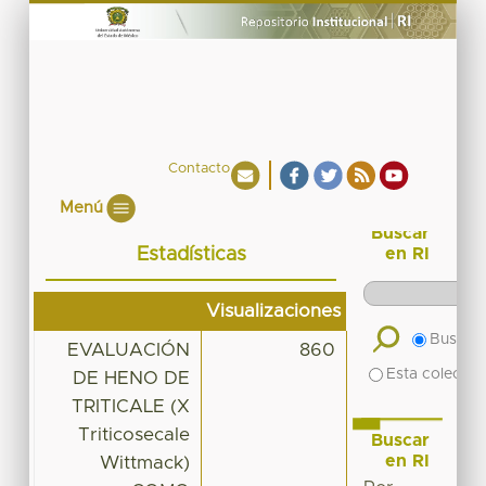
Contacto
Menú
Buscar
Estadísticas
en RI
Visualizaciones
Buscar 
EVALUACIÓN
860
Esta colecció
DE HENO DE
TRITICALE (X
Triticosecale
Buscar
en RI
Wittmack)