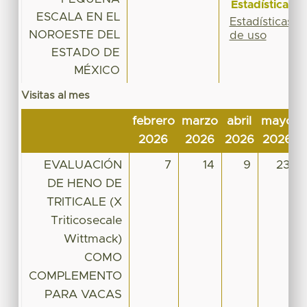
Estadísticas
ESCALA EN EL
Estadísticas
NOROESTE DEL
de uso
ESTADO DE
MÉXICO
Visitas al mes
febrero
marzo
abril
mayo
j
2026
2026
2026
2026
EVALUACIÓN
7
14
9
23
DE HENO DE
TRITICALE (X
Triticosecale
Wittmack)
COMO
COMPLEMENTO
PARA VACAS