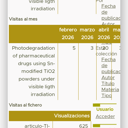
Por
visible ligth
Fecha
irradiation
de
publicación
Visitas al mes
Autor
febrero
marzo
abril
mayo
Título
Materia
2026
2026
2026
2026
Tipo
Photodegradation
5
3
20
37
Esta
colección
of pharmaceutical
Fecha
drugs using Sn-
de
modified TiO2
publicación
Autor
powders under
Título
visible ligth
Materia
irradiation
Tipo
Visitas al fichero
Usuario
Visualizaciones
Acceder
articulo-TI-
625