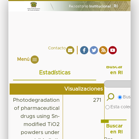
Contacto
Menú
Buscar
Estadísticas
en RI
Visualizaciones
Buscar 
Photodegradation
271
Esta colecció
of pharmaceutical
drugs using Sn-
modified TiO2
Buscar
en RI
powders under