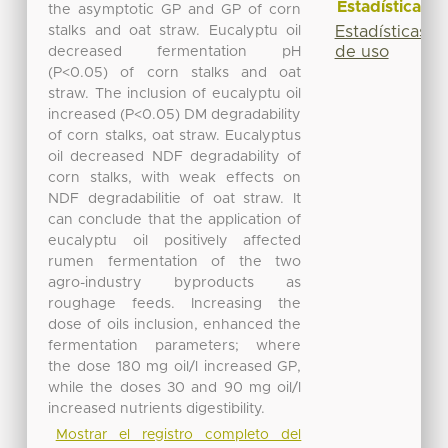
Estadísticas
the asymptotic GP and GP of corn
stalks and oat straw. Eucalyptu oil
Estadísticas
de uso
decreased fermentation pH
(P<0.05) of corn stalks and oat
straw. The inclusion of eucalyptu oil
increased (P<0.05) DM degradability
of corn stalks, oat straw. Eucalyptus
oil decreased NDF degradability of
corn stalks, with weak effects on
NDF degradabilitie of oat straw. It
can conclude that the application of
eucalyptu oil positively affected
rumen fermentation of the two
agro-industry byproducts as
roughage feeds. Increasing the
dose of oils inclusion, enhanced the
fermentation parameters; where
the dose 180 mg oil/l increased GP,
while the doses 30 and 90 mg oil/l
increased nutrients digestibility.
Mostrar el registro completo del