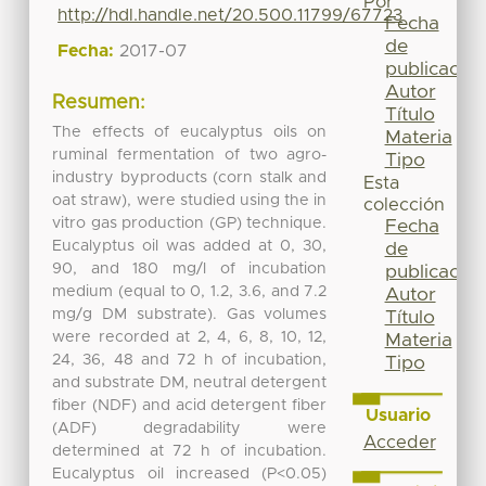
Por
http://hdl.handle.net/20.500.11799/67723
Fecha
de
Fecha:
2017-07
publicación
Autor
Resumen:
Título
The effects of eucalyptus oils on
Materia
ruminal fermentation of two agro-
Tipo
industry byproducts (corn stalk and
Esta
oat straw), were studied using the in
colección
vitro gas production (GP) technique.
Fecha
Eucalyptus oil was added at 0, 30,
de
90, and 180 mg/l of incubation
publicación
medium (equal to 0, 1.2, 3.6, and 7.2
Autor
mg/g DM substrate). Gas volumes
Título
were recorded at 2, 4, 6, 8, 10, 12,
Materia
24, 36, 48 and 72 h of incubation,
Tipo
and substrate DM, neutral detergent
fiber (NDF) and acid detergent fiber
Usuario
(ADF) degradability were
Acceder
determined at 72 h of incubation.
Eucalyptus oil increased (P<0.05)