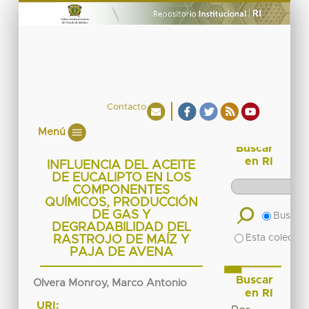
Contacto
Menú
Buscar
en RI
INFLUENCIA DEL ACEITE
DE EUCALIPTO EN LOS
COMPONENTES
QUÍMICOS, PRODUCCIÓN
DE GAS Y
Buscar 
DEGRADABILIDAD DEL
Esta colecció
RASTROJO DE MAÍZ Y
PAJA DE AVENA
Buscar
Olvera Monroy, Marco Antonio
en RI
URI: