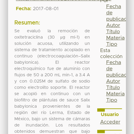
Por
Fecha
Fecha:
2017-08-01
de
publicación
Resumen:
Autor
Se evaluó la remoción de
Título
oxitetraciclina (30 µg ml-1) en
Materia
solución acuosa, utilizando un
Tipo
sistema de tratamiento acoplado en
Esta
continuo (electrocoagulación–Salix
colección
Fecha
babylonica). El reactor
de
electroquímico fue de aluminio con
publicación
flujos de 50 a 200 mL min-1, a 3.4 A
Autor
y con 0.025M de sulfato de sodio
Título
como electrolito soporte. El reactor
Materia
se acopló en continuo con un
Tipo
biofiltro de plántulas de sauce Salix
babylonica provenientes de la
región del río Lerma, Estado de
Usuario
México, bajo un sistema de cámaras
Acceder
de inundación. Los resultados
obtenidos demuestran que bajo