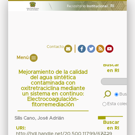
Contacto
Menú
Buscar
en RI
Mejoramiento de la calidad
del agua sintética
contaminada con
oxitretraciclina mediante
un sistema en continuo:
Buscar 
Electrocoagulación-
Esta colecció
fitorremediación
Silis Cano, José Adrián
Buscar
en RI
URI:
http://hdl.handle.net/20.500.11799/67729