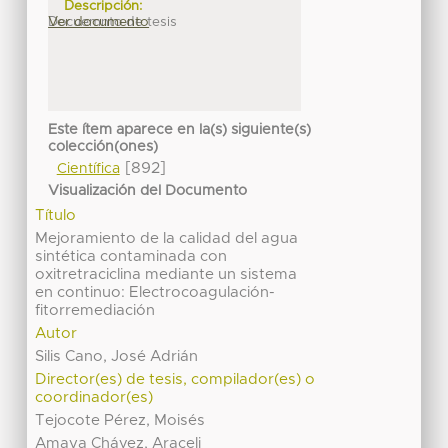
Descripción:
Docuemnto de tesis
Ver documento
Este ítem aparece en la(s) siguiente(s)
colección(ones)
[892]
Científica
Visualización del Documento
Título
Mejoramiento de la calidad del agua
sintética contaminada con
oxitretraciclina mediante un sistema
en continuo: Electrocoagulación-
fitorremediación
Autor
Silis Cano, José Adrián
Director(es) de tesis, compilador(es) o
coordinador(es)
Tejocote Pérez, Moisés
Amaya Chávez, Araceli