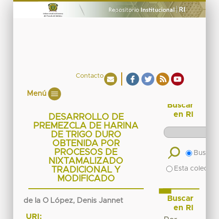
Contacto
Menú
Buscar
en RI
DESARROLLO DE
PREMEZCLA DE HARINA
DE TRIGO DURO
OBTENIDA POR
PROCESOS DE
Buscar 
NIXTAMALIZADO
Esta colecció
TRADICIONAL Y
MODIFICADO
Buscar
de la O López, Denis Jannet
en RI
URI: