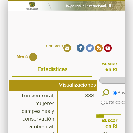
Contacto
Menú
Buscar
Estadísticas
en RI
Visualizaciones
Buscar 
Turismo rural,
338
Esta colecció
mujeres
campesinas y
conservación
Buscar
en RI
ambiental: