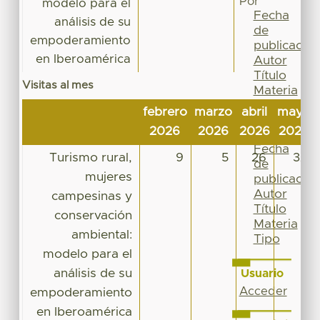
Por
modelo para el
Fecha
análisis de su
de
empoderamiento
publicación
en Iberoamérica
Autor
Título
Visitas al mes
Materia
Tipo
febrero
marzo
abril
mayo
Esta
2026
2026
2026
2026
colección
Fecha
Turismo rural,
9
5
26
32
de
mujeres
publicación
Autor
campesinas y
Título
conservación
Materia
ambiental:
Tipo
modelo para el
análisis de su
Usuario
Acceder
empoderamiento
en Iberoamérica