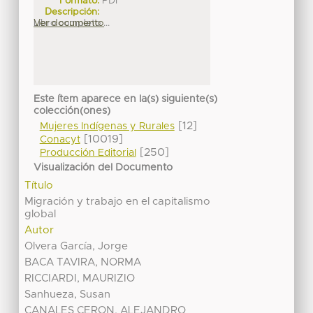
Formato:
PDF
Descripción:
Libro completo ...
Ver documento
Este ítem aparece en la(s) siguiente(s)
colección(ones)
[12]
Mujeres Indígenas y Rurales
[10019]
Conacyt
[250]
Producción Editorial
Visualización del Documento
Título
Migración y trabajo en el capitalismo
global
Autor
Olvera García, Jorge
BACA TAVIRA, NORMA
RICCIARDI, MAURIZIO
Sanhueza, Susan
CANALES CERON, ALEJANDRO