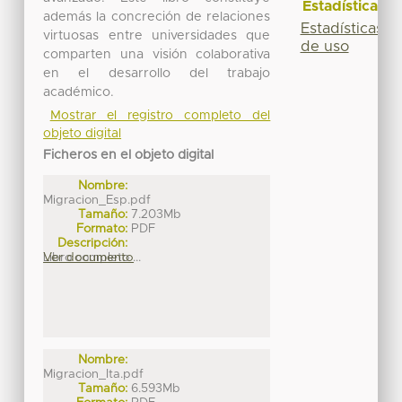
Estadísticas
además la concreción de relaciones
Estadísticas
virtuosas entre universidades que
de uso
comparten una visión colaborativa
en el desarrollo del trabajo
académico.
Mostrar el registro completo del
objeto digital
Ficheros en el objeto digital
Nombre:
Migracion_Esp.pdf
Tamaño:
7.203Mb
Formato:
PDF
Descripción:
Libro completo ...
Ver documento
Nombre:
Migracion_Ita.pdf
Tamaño:
6.593Mb