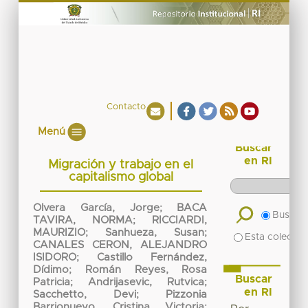
Contacto
Menú
Buscar
en RI
Migración y trabajo en el
capitalismo global
Olvera García, Jorge
;
BACA
Buscar 
TAVIRA, NORMA
;
RICCIARDI,
MAURIZIO
;
Sanhueza, Susan
;
Esta colecció
CANALES CERON, ALEJANDRO
ISIDORO
;
Castillo Fernández,
Dídimo
;
Román Reyes, Rosa
Buscar
Patricia
;
Andrijasevic, Rutvica
;
en RI
Sacchetto, Devi
;
Pizzonia
Barrionuevo, Cristina Victoria
;