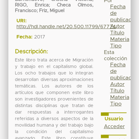
Por
RIGO, Enrica
;
Checa Olmos,
Fecha
Francisco
;
Friz, Miguel
de
publicación
URI:
Autor
http://hdl.handle.net/20.500.11799/67774
Título
Fecha:
2017
Materia
Tipo
Descripción:
Esta
colección
Este libro trata acerca de Migración
Fecha
y trabajo en el capitalismo global.
de
Los ocho trabajos que lo integran
publicación
desarrollan diversas aproximaciones
Autor
temáticas. Los autores de los
Título
artículos que componen este libro
Materia
son investigadores provenientes de
Tipo
distintas disciplinas que tratan de
dar respuestas a interrogantes
Usuario
referidas a diversos aspectos de la
movilidad humana y del trabajo bajo
Acceder
la condición del capitalismo
avanzado. Este libro constituye