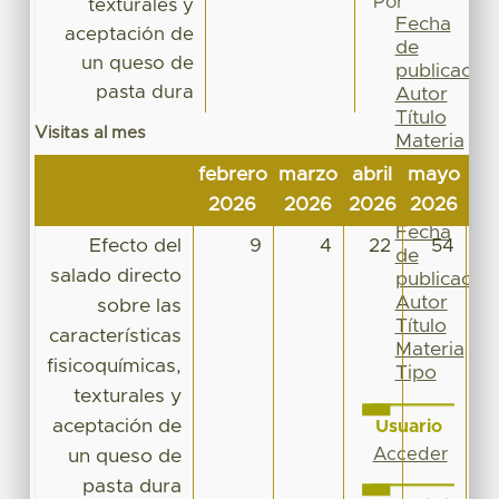
Por
texturales y
Fecha
aceptación de
de
un queso de
publicación
pasta dura
Autor
Título
Visitas al mes
Materia
Tipo
febrero
marzo
abril
mayo
ju
Esta
2026
2026
2026
2026
20
colección
Fecha
Efecto del
9
4
22
54
de
salado directo
publicación
Autor
sobre las
Título
características
Materia
fisicoquímicas,
Tipo
texturales y
aceptación de
Usuario
Acceder
un queso de
pasta dura