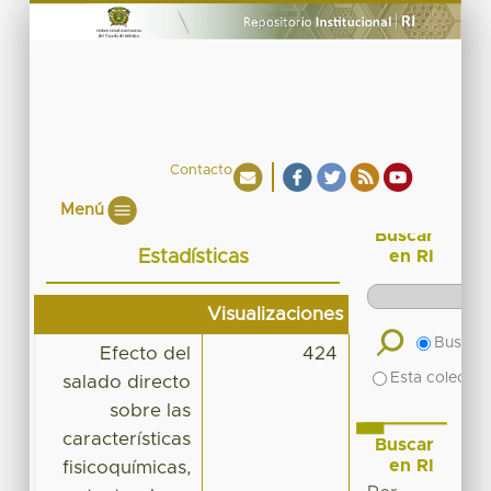
Contacto
Menú
Buscar
Estadísticas
en RI
Visualizaciones
Buscar 
Efecto del
424
Esta colecció
salado directo
sobre las
características
Buscar
en RI
fisicoquímicas,