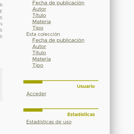
Fecha de publicación
R
Autor
E
Título
S
Materia
N
Tipo
S
Esta colección
S
Fecha de publicación
Autor
Título
Materia
Tipo
Usuario
Acceder
Estadísticas
Estadísticas de uso