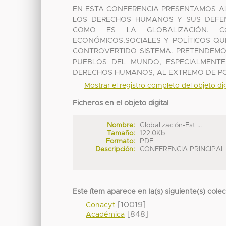
EN ESTA CONFERENCIA PRESENTAMOS A
LOS DERECHOS HUMANOS Y SUS DEFE
COMO ES LA GLOBALIZACIÓN. C
ECONÓMICOS,SOCIALES Y POLÍTICOS Q
CONTROVERTIDO SISTEMA. PRETENDEMO
PUEBLOS DEL MUNDO, ESPECIALMENT
DERECHOS HUMANOS, AL EXTREMO DE PON
Mostrar el registro completo del objeto dig
Ficheros en el objeto digital
Nombre:
Globalización-Est ...
Tamaño:
122.0Kb
Formato:
PDF
Descripción:
CONFERENCIA PRINCIPAL
Este ítem aparece en la(s) siguiente(s) cole
[10019]
Conacyt
[848]
Académica