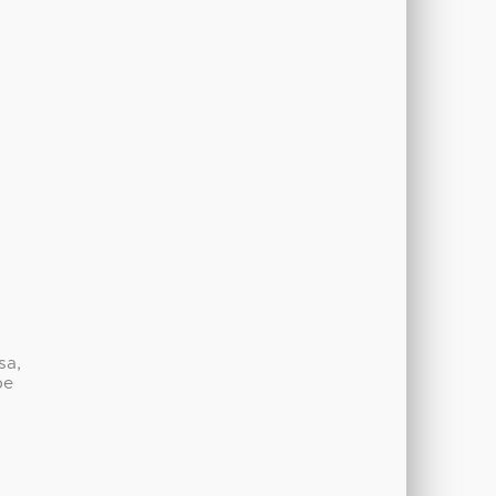
sa,
be