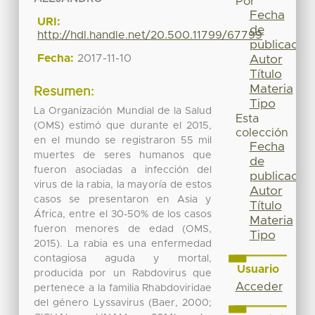
Por
Fecha
URI:
de
http://hdl.handle.net/20.500.11799/67799
publicación
Fecha:
2017-11-10
Autor
Título
Materia
Resumen:
Tipo
La Organización Mundial de la Salud
Esta
(OMS) estimó que durante el 2015,
colección
en el mundo se registraron 55 mil
Fecha
muertes de seres humanos que
de
fueron asociadas a infección del
publicación
virus de la rabia, la mayoría de estos
Autor
casos se presentaron en Asia y
Título
África, entre el 30-50% de los casos
Materia
fueron menores de edad (OMS,
Tipo
2015). La rabia es una enfermedad
contagiosa aguda y mortal,
Usuario
producida por un Rabdovirus que
Acceder
pertenece a la familia Rhabdoviridae
del género Lyssavirus (Baer, 2000;