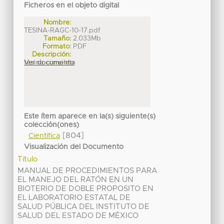
Ficheros en el objeto digital
Nombre:
TESINA-RAGC-10-17.pdf
Tamaño:
2.033Mb
Formato:
PDF
Descripción:
tesina completa
Ver documento
Este ítem aparece en la(s) siguiente(s)
colección(ones)
[804]
Científica
Visualización del Documento
Título
MANUAL DE PROCEDIMIENTOS PARA
EL MANEJO DEL RATÓN EN UN
BIOTERIO DE DOBLE PROPOSITO EN
EL LABORATORIO ESTATAL DE
SALUD PÚBLICA DEL INSTITUTO DE
SALUD DEL ESTADO DE MÉXICO