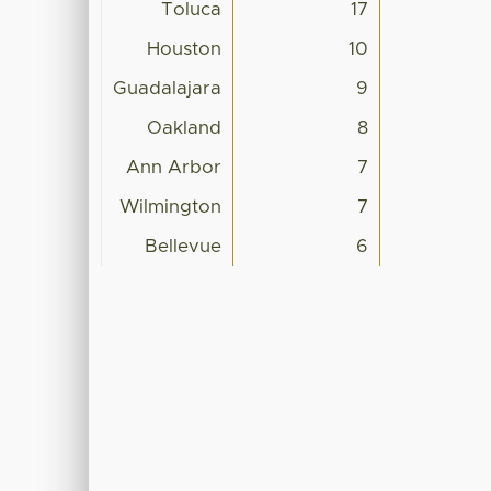
Toluca
17
Houston
10
Guadalajara
9
Oakland
8
Ann Arbor
7
Wilmington
7
Bellevue
6