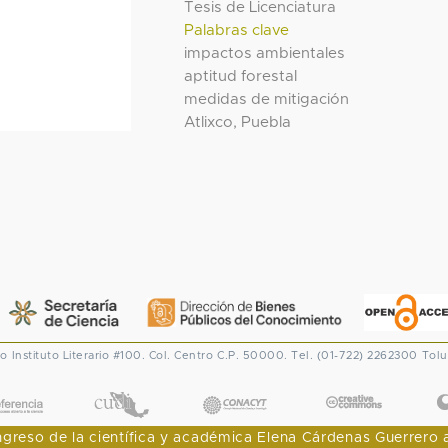
Tesis de Licenciatura
Palabras clave
impactos ambientales
aptitud forestal
medidas de mitigación
Atlixco, Puebla
co
Instituto Literario #100. Col. Centro
C.P. 50000. Tel. (01-722) 2262300
Tolu
CONACYT
eso de la científica y académica Elena Cárdenas Guerrero al I