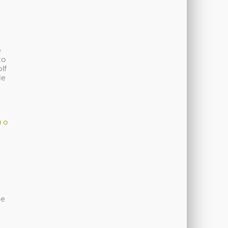
e
to
lf
de
) o
de