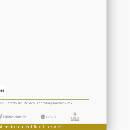
ca, Estado de México.
rectoria@uaemex.mx
nstituto científico Literario"