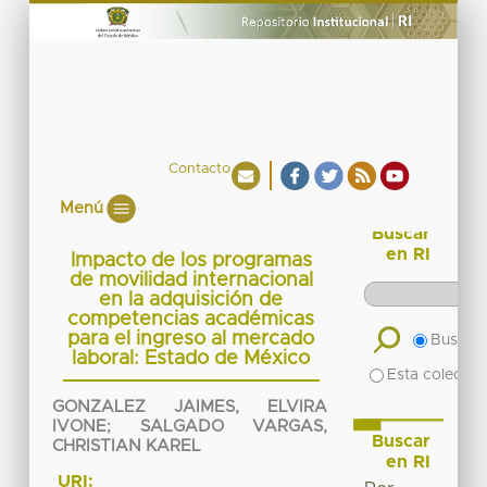
Contacto
Menú
Buscar
en RI
Impacto de los programas
de movilidad internacional
en la adquisición de
competencias académicas
para el ingreso al mercado
Buscar 
laboral: Estado de México
Esta colecció
GONZALEZ JAIMES, ELVIRA
IVONE
;
SALGADO VARGAS,
Buscar
CHRISTIAN KAREL
en RI
URI: