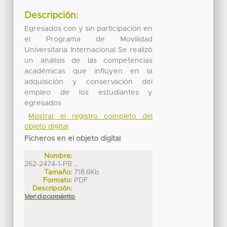
Descripción:
Egresados con y sin participación en
el Programa de Movilidad
Universitaria Internacional Se realizó
un análisis de las competencias
académicas que influyen en la
adquisición y conservación del
empleo de los estudiantes y
egresados
Mostrar el registro completo del
objeto digital
Ficheros en el objeto digital
Nombre:
262-2474-1-PB ...
Tamaño:
718.6Kb
Formato:
PDF
Descripción:
texto completo
Ver documento