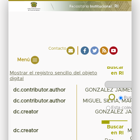
Contacto
Menú
Buscar
Mostrar el registro sencillo del objeto
en RI
digital
dc.contributor.author
GONZALEZ JAIMES, E
Buscar 
dc.contributor.author
MIGUEL SILVIA, MARI
Esta colecció
dc.creator
GONZALEZ JAIMES
Buscar
dc.creator
MIGU
en RI
GUA