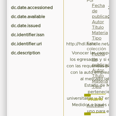
Por
Fecha
dc.date.accessioned
201
de
publicación
dc.date.available
201
Autor
dc.date.issued
Título
Materia
dc.identifier.issn
Tipo
Esta
dc.identifier.uri
http://hdl.handle.net/2
colección
dc.description
Vonocer las compete
Fecha
de
los egresados y si est
publicación
con las requeridas por 
Autor
con la auto empleabil
Título
al mercado labora
Materia
Estado de Méxi
Tipo
perteneciente
universitarias y 37 empr
Usuario
Medidos a través de d
Acceder
uno para egre