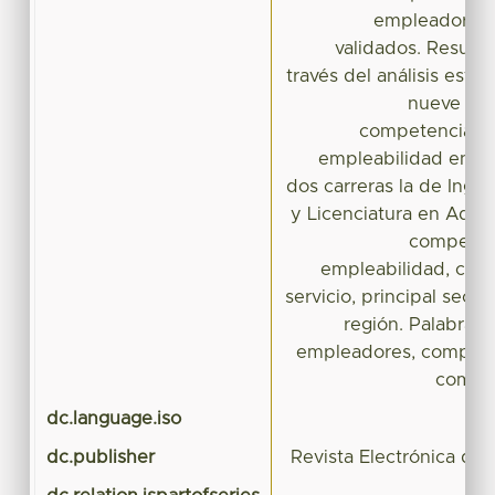
empleadores,
validados. Resulta
través del análisis esta
nueve car
competencias a
empleabilidad en e
dos carreras la de Inge
y Licenciatura en Admi
competenc
empleabilidad, cre
servicio, principal sect
región. Palabras 
empleadores, competen
compet
dc.language.iso
dc.publisher
Revista Electrónica de P