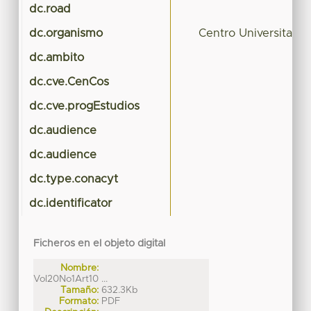
dc.road
dc.organismo
Centro Universitar
dc.ambito
dc.cve.CenCos
dc.cve.progEstudios
dc.audience
dc.audience
dc.type.conacyt
dc.identificator
Ficheros en el objeto digital
Nombre:
Vol20No1Art10 ...
Tamaño:
632.3Kb
Formato:
PDF