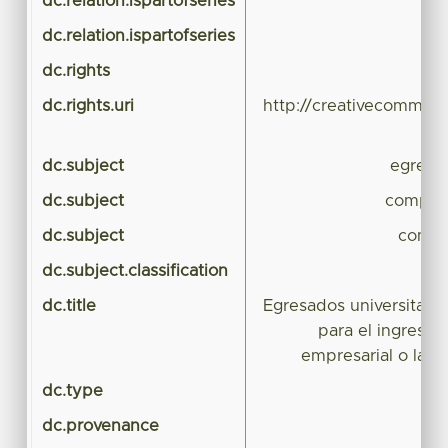
dc.relation.ispartofseries
dc.relation.ispartofseries
dc.rights
dc.rights.uri
http://creativecommons
dc.subject
egresa
dc.subject
compete
dc.subject
compe
dc.subject.classification
CI
dc.title
Egresados universitario
para el ingreso 
empresarial o la a
dc.type
dc.provenance