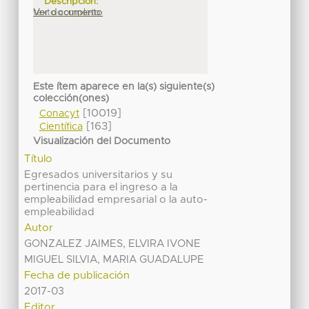
Descripción:
texto completo
Ver documento
Este ítem aparece en la(s) siguiente(s)
colección(ones)
[10019]
Conacyt
[163]
Científica
Visualización del Documento
Título
Egresados universitarios y su
pertinencia para el ingreso a la
empleabilidad empresarial o la auto-
empleabilidad
Autor
GONZALEZ JAIMES, ELVIRA IVONE
MIGUEL SILVIA, MARIA GUADALUPE
Fecha de publicación
2017-03
Editor