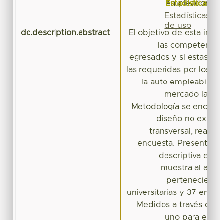
Estadísticas
empleadores,
Estadísticas
de uso
dc.description.abstract
El objetivo de esta inv
las competenci
egresados y si estas v
las requeridas por los 
la auto empleabilida
mercado labora
Metodología se encuen
diseño no exper
transversal, reali
encuesta. Presentand
descriptiva e in
muestra al aza
perteneciente
universitarias y 37 empr
Medidos a través de d
uno para egre