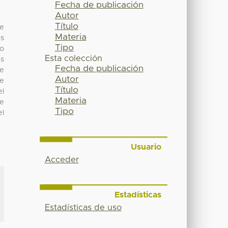
Fecha de publicación
Autor
Título
ue
Materia
os
Tipo
ro
Esta colección
as
Fecha de publicación
te
Autor
de
Título
el
Materia
ue
Tipo
el
Usuario
Acceder
Estadísticas
Estadísticas de uso