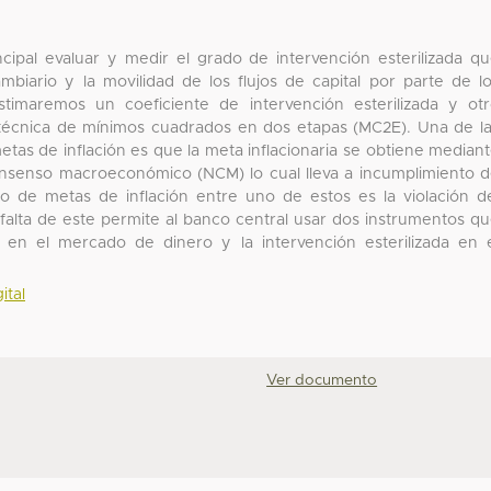
ncipal evaluar y medir el grado de intervención esterilizada q
mbiario y la movilidad de los flujos de capital por parte de l
 estimaremos un coeficiente de intervención esterilizada y ot
técnica de mínimos cuadrados en dos etapas (MC2E). Una de l
metas de inflación es que la meta inflacionaria se obtiene median
onsenso macroeconómico (NCM) lo cual lleva a incumplimiento 
co de metas de inflación entre uno de estos es la violación d
 falta de este permite al banco central usar dos instrumentos q
 en el mercado de dinero y la intervención esterilizada en 
ital
Ver documento