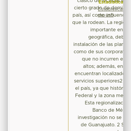
clásico de localización,
Estadísticas
cierto grado de dominio 
Estadísticas
de uso
país, así como influencia
que la rodean. La región 
importante en cu
geográfica, debido 
instalación de las plantas
como de sus corporativo
que no incurren en c
altos; además, en la
encuentran localizados l
servicios superiores2 co
el país, ya que histórica
Federal y la zona metrop
Esta regionalización 
Banco de México
investigación no se co
de Guanajuato. 2 Se t