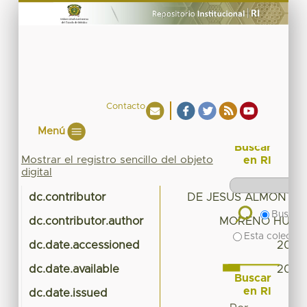
Contacto
Menú
Buscar
Mostrar el registro sencillo del objeto
en RI
digital
dc.contributor
DE JESUS ALMONTE,
Buscar 
dc.contributor.author
MORENO HUITR
Esta colecció
dc.date.accessioned
2017-
dc.date.available
2017-
Buscar
en RI
dc.date.issued