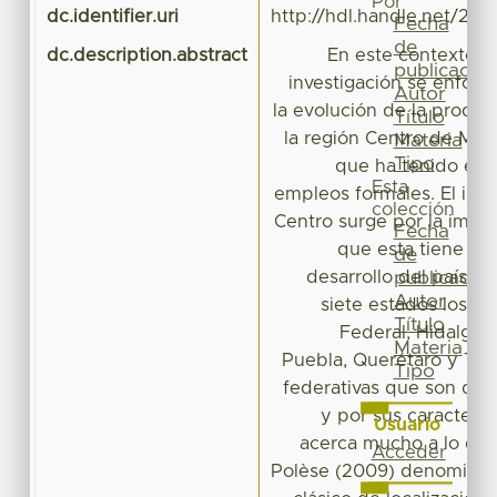
Por
dc.identifier.uri
http://hdl.handle.net/20
Fecha
de
dc.description.abstract
En este contexto, e
publicación
investigación se enfoca 
Autor
la evolución de la produc
Título
la región Centro de Méxi
Materia
Tipo
que ha tenido en 
Esta
empleos formales. El inte
colección
Centro surge por la impor
Fecha
que esta tiene en 
de
desarrollo del país. E
publicación
Autor
siete estados los cua
Título
Federal, Hidalgo,
Materia
Puebla, Querétaro y Tlax
Tipo
federativas que son de 
y por sus característ
Usuario
acerca mucho a lo que
Acceder
Polèse (2009) denominan