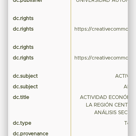
dc.publisher
UNIVERSIDAD AUTONO
dc.rights
dc.rights
https://creativecommons.
dc.rights
dc.rights
https://creativecommons.
dc.subject
ACTIVI
dc.subject
ANÁL
dc.title
ACTIVIDAD ECONÓMIC
LA REGIÓN CENTRO
ANÁLISIS SECTOR
dc.type
Tesi
dc.provenance