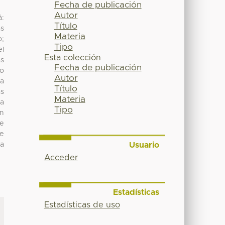
Fecha de publicación
Autor
á:
Título
as
Materia
o;
Tipo
el
Esta colección
as
Fecha de publicación
co
Autor
la
Título
as
Materia
ra
Tipo
an
ce
se
Usuario
ra
Acceder
Estadísticas
Estadísticas de uso