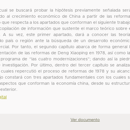
cual se buscará probar la hipótesis previamente señalada ser
ido al crecimiento económico de China a partir de las reform
 que respecta a los apartados que conforman el siguiente trabaj
ecopilación de información que sustente el marco teórico sobre 
r. A su vez, este primer apartado, dará a conocer las teorí
o país o región ante la búsqueda de un desarrollo económi
rcial. Por tanto, el segundo capítulo abarca de forma general 
ntación de las reformas de Deng Xiaoping en 1978, así como l
 programa de “las cuatro modernizaciones”; dando así la pied
 investigación. Por último, dentro del tercer capítulo se analiz
s cuales repercutió el proceso de reformas de 1978 y su alcan
bajo constará con tres apartados fundamentales con los cuales 
s aspectos que conforman la economía china, desde su estructu
 exterior.
ital
Ver documento