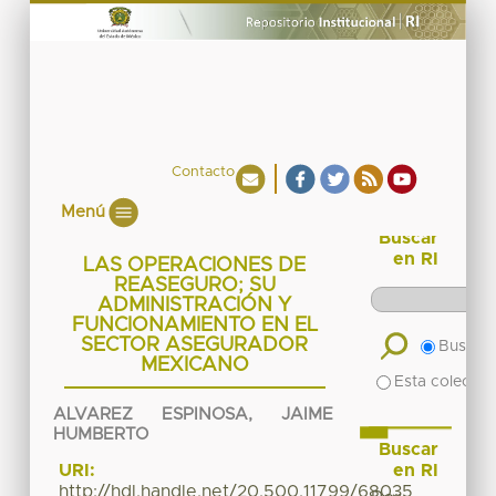
Contacto
Menú
Buscar
en RI
LAS OPERACIONES DE
REASEGURO; SU
ADMINISTRACIÓN Y
FUNCIONAMIENTO EN EL
SECTOR ASEGURADOR
Buscar 
MEXICANO
Esta colecció
ALVAREZ ESPINOSA, JAIME
HUMBERTO
Buscar
en RI
URI:
http://hdl.handle.net/20.500.11799/68035