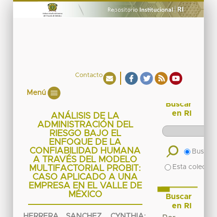
Contacto
Menú
Buscar
en RI
ANÁLISIS DE LA
ADMINISTRACIÓN DEL
RIESGO BAJO EL
ENFOQUE DE LA
CONFIABILIDAD HUMANA
Buscar 
A TRAVÉS DEL MODELO
Esta colecció
MULTIFACTORIAL PROBIT:
CASO APLICADO A UNA
EMPRESA EN EL VALLE DE
MÉXICO
Buscar
en RI
HERRERA SANCHEZ, CYNTHIA
;