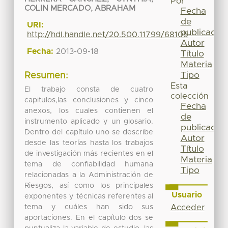
Por
COLIN MERCADO, ABRAHAM
Fecha
de
URI:
publicación
http://hdl.handle.net/20.500.11799/68105
Autor
Fecha:
2013-09-18
Título
Materia
Tipo
Resumen:
Esta
El trabajo consta de cuatro
colección
capitulos,las conclusiones y cinco
Fecha
anexos, los cuales contienen el
de
instrumento aplicado y un glosario.
publicación
Dentro del capítulo uno se describe
Autor
desde las teorías hasta los trabajos
Título
de investigación más recientes en el
Materia
tema de confiabilidad humana
Tipo
relacionadas a la Administración de
Riesgos, así como los principales
Usuario
exponentes y técnicas referentes al
tema y cuáles han sido sus
Acceder
aportaciones. En el capítulo dos se