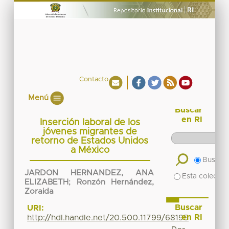
Contacto
Menú
Buscar
en RI
Inserción laboral de los
jóvenes migrantes de
retorno de Estados Unidos
a México
Buscar 
JARDON HERNANDEZ, ANA
Esta colecció
ELIZABETH
;
Ronzón Hernández,
Zoraida
Buscar
URI:
en RI
http://hdl.handle.net/20.500.11799/68195