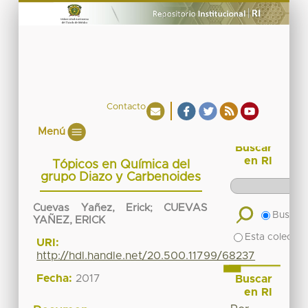
Contacto
Menú
Buscar
en RI
Tópicos en Química del
grupo Diazo y Carbenoides
Cuevas Yañez, Erick
;
CUEVAS
Buscar 
YAÑEZ, ERICK
Esta colecció
URI:
http://hdl.handle.net/20.500.11799/68237
Fecha:
2017
Buscar
en RI