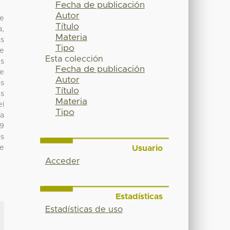
Fecha de publicación
Autor
ue
Título
a,
Materia
as
Tipo
de
Esta colección
us
Fecha de publicación
se
Autor
as
Título
es
Materia
el
Tipo
ía
99
os
Usuario
se
Acceder
Estadísticas
Estadísticas de uso