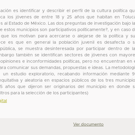
ción es identificar y describir el perfil de la cultura política q
fica los jóvenes de entre 18 y 25 años que habitan en Toluc
 al Estado de México. Las dos preguntas de investigación bajo l
e estos municipios son participativos políticamente?, y en caso 
que los motivan para acercarse o alejarse de la política y s
lece es que en general la población juvenil es desafecta o 
pública, se muestra desinteresada por participar dentro de l
 embargo también se identifican sectores de jóvenes con mayor
 opiniones e inconformidades políticas, pero no encuentran en 
para comunicar sus demandas, propuestas e ideas. La metodolog
 en un estudio exploratorio, recabando información mediante 
quitativa y aleatoria en espacios públicos de los tres municipi
5 años que dijeron ser originarios del municipio en donde 
ros para la selección de los participantes)
ital
Ver documento