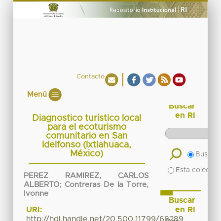
Contacto
Menú
Buscar
en RI
Diagnostico turistico local
para el ecoturismo
comunitario en San
Idelfonso (Ixtlahuaca,
México)
Buscar 
Esta colecció
PEREZ RAMIREZ, CARLOS
ALBERTO
;
Contreras De la Torre,
Ivonne
Buscar
en RI
URI:
http://hdl.handle.net/20.500.11799/68289