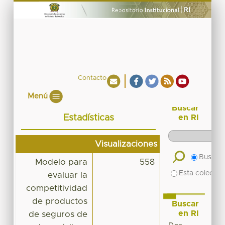
Contacto
Menú
Buscar
Estadísticas
en RI
Visualizaciones
Buscar 
Modelo para
558
Esta colecció
evaluar la
competitividad
de productos
Buscar
en RI
de seguros de