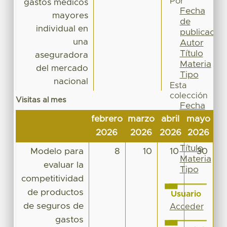
Por
gastos médicos
Fecha
mayores
de
individual en
publicación
una
Autor
Título
aseguradora
Materia
del mercado
Tipo
nacional
Esta
colección
Visitas al mes
Fecha
de
febrero
marzo
abril
mayo
ju
publicación
2026
2026
2026
2026
20
Autor
Título
Modelo para
8
10
10
30
Materia
evaluar la
Tipo
competitividad
de productos
Usuario
de seguros de
Acceder
gastos