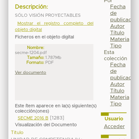
Por
Fecha
Descripción:
de
SÓLO VISIÓN PROYECTABLES
publicación
Mostrar el registro completo del
Autor
objeto digital
Título
Ficheros en el objeto digital
Materia
Tipo
Nombre:
Esta
secme-1204.pdf
Tamaño:
1.787Mb
colección
Formato:
PDF
Fecha
de
Ver documento
publicación
Autor
Título
Materia
Tipo
Este ítem aparece en la(s) siguiente(s)
colección(ones)
[1283]
SECME 2016 B
Usuario
Visualización del Documento
Acceder
Título