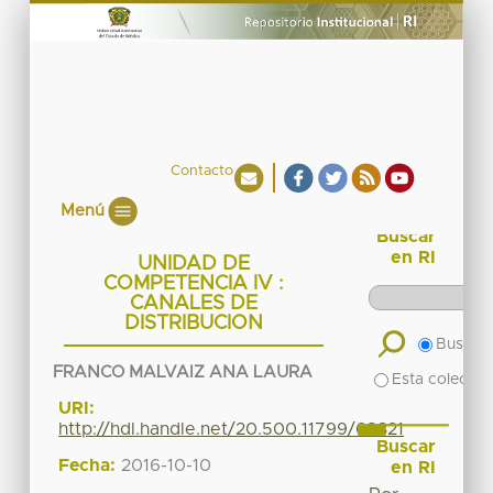
Contacto
Menú
Buscar
en RI
UNIDAD DE
COMPETENCIA IV :
CANALES DE
DISTRIBUCION
Buscar 
FRANCO MALVAIZ ANA LAURA
Esta colecció
URI:
http://hdl.handle.net/20.500.11799/68321
Buscar
Fecha:
2016-10-10
en RI