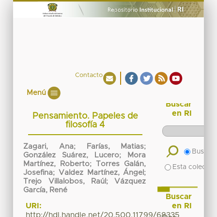
Contacto
Menú
Buscar
en RI
Pensamiento. Papeles de
filosofía 4
Zagari, Ana
;
Farías, Matias
;
Buscar 
González Suárez, Lucero
;
Mora
Martínez, Roberto
;
Torres Galán,
Esta colecció
Josefina
;
Valdez Martínez, Ángel
;
Trejo Villalobos, Raúl
;
Vázquez
García, René
Buscar
en RI
URI:
http://hdl.handle.net/20.500.11799/68335