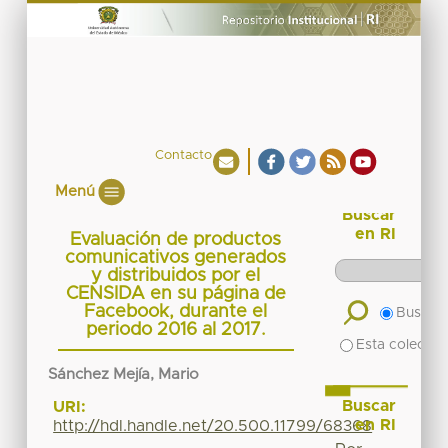
Contacto
Menú
Buscar
en RI
Evaluación de productos
comunicativos generados
y distribuidos por el
CENSIDA en su página de
Facebook, durante el
Buscar 
periodo 2016 al 2017.
Esta colecció
Sánchez Mejía, Mario
Buscar
URI:
en RI
http://hdl.handle.net/20.500.11799/68368