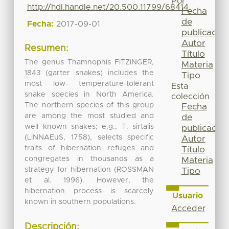
Por
http://hdl.handle.net/20.500.11799/68414
Fecha
de
Fecha:
2017-09-01
publicación
Autor
Resumen:
Título
The genus Thamnophis FiTZiNGER,
Materia
1843 (garter snakes) includes the
Tipo
most low- temperature-tolerant
Esta
snake species in North America.
colección
The northern species of this group
Fecha
are among the most studied and
de
well known snakes; e.g., T. sirtalis
publicación
(LiNNAEuS, 1758), selects specific
Autor
traits of hibernation refuges and
Título
congregates in thousands as a
Materia
strategy for hibernation (ROSSMAN
Tipo
et al. 1996). However, the
hibernation process is scarcely
Usuario
known in southern populations.
Acceder
Descripción: