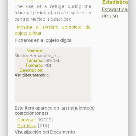
Estadísticas
The use of a refuge during the
Estadísticas
hibernal period of a snake species in
de uso
central Mexico is described
Mostrar el registro completo del
objeto digital
Ficheros en el objeto digital
Nombre:
Mundo-Hernandez_e ...
Tamaño:
589.0Kb
Formato:
PDF
Descripción:
Articulo indexado
Ver documento
Este ítem aparece en la(s) siguiente(s)
colección(ones)
[10019]
Conacyt
[216]
Científica
Visualización del Documento