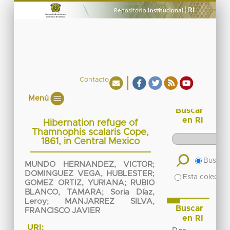
Contacto
Menú
Buscar
en RI
Hibernation refuge of
Thamnophis scalaris Cope,
1861, in Central Mexico
Buscar 
MUNDO HERNANDEZ, VICTOR
;
DOMINGUEZ VEGA, HUBLESTER
;
Esta colecció
GOMEZ ORTIZ, YURIANA
;
RUBIO
BLANCO, TAMARA
;
Soria Díaz,
Leroy
;
MANJARREZ SILVA,
Buscar
FRANCISCO JAVIER
en RI
URI: