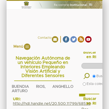
Contacto
Menú
Buscar
en RI
Navegación Autónoma de
un vehículo Pequeño en
Interiores Empleando
Visión Artificial y
Diferentes Sensores
Buscar 
Esta colecció
BUENDIA RIOS, ANGHELLO
ARTURO
Buscar
URI:
en RI
http://hdl.handle.net/20.500.11799/68536