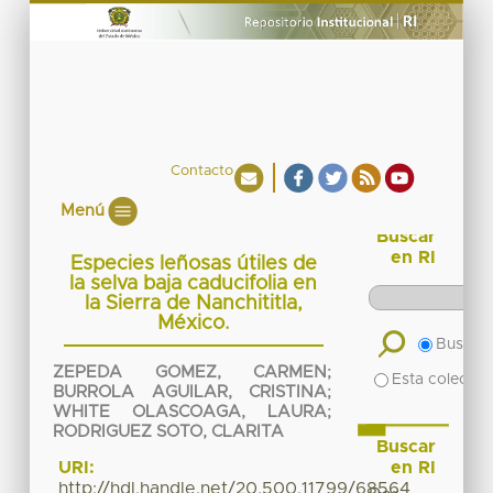
Contacto
Menú
Buscar
en RI
Especies leñosas útiles de
la selva baja caducifolia en
la Sierra de Nanchititla,
México.
Buscar 
ZEPEDA GOMEZ, CARMEN
;
Esta colecció
BURROLA AGUILAR, CRISTINA
;
WHITE OLASCOAGA, LAURA
;
RODRIGUEZ SOTO, CLARITA
Buscar
en RI
URI:
http://hdl.handle.net/20.500.11799/68564