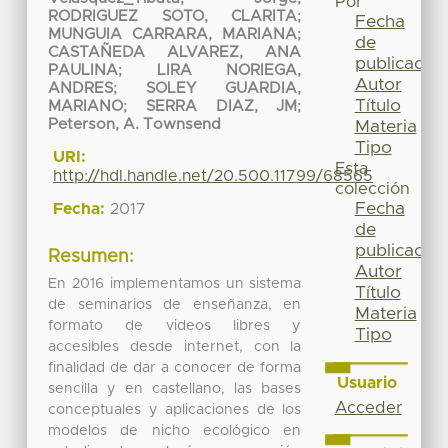
Por
RODRIGUEZ SOTO, CLARITA
;
Fecha
MUNGUIA CARRARA, MARIANA
;
de
CASTAÑEDA ALVAREZ, ANA
publicación
PAULINA
;
LIRA NORIEGA,
Autor
ANDRES
;
SOLEY GUARDIA,
Título
MARIANO
;
SERRA DIAZ, JM
;
Peterson, A. Townsend
Materia
Tipo
URI:
Esta
http://hdl.handle.net/20.500.11799/68565
colección
Fecha
Fecha:
2017
de
publicación
Resumen:
Autor
En 2016 implementamos un sistema
Título
de seminarios de enseñanza, en
Materia
formato de videos libres y
Tipo
accesibles desde internet, con la
finalidad de dar a conocer de forma
Usuario
sencilla y en castellano, las bases
Acceder
conceptuales y aplicaciones de los
modelos de nicho ecológico en