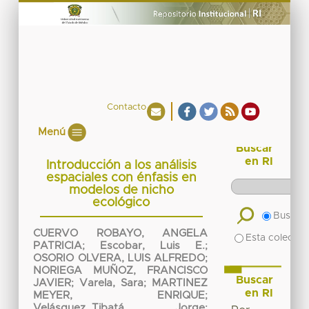
Contacto
Menú
Buscar
en RI
Introducción a los análisis
espaciales con énfasis en
modelos de nicho
ecológico
Buscar 
CUERVO ROBAYO, ANGELA
Esta colecció
PATRICIA
;
Escobar, Luis E.
;
OSORIO OLVERA, LUIS ALFREDO
;
NORIEGA MUÑOZ, FRANCISCO
Buscar
JAVIER
;
Varela, Sara
;
MARTINEZ
en RI
MEYER, ENRIQUE
;
Velásquez_Tibatá, Jorge
;