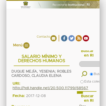
Contacto
Menú
Buscar
en RI
SALARIO MÍNIMO Y
DERECHOS HUMANOS
DUQUE MEJÍA, YESENIA
;
ROBLES
Buscar 
CARDOSO, CLAUDIA ELENA
Esta colecció
URI:
http://hdl.handle.net/20.500.11799/68567
Fecha:
2017-12-08
Buscar
en RI