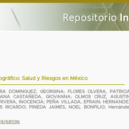
gráfico: Salud y Riesgos en México
RRA DOMINGUEZ, GEORGINA
;
FLORES OLVERA, PATRICI
ANA CASTAÑEDA, GIOVANNA
;
OLMOS CRUZ, AGUSTI
IVERA, INOCENCIA
;
PEÑA VILLADA, EFRAIN
;
HERNANDE
IS RICARDO
;
PINEDA JAIMES, NOEL BONFILIO
;
Hernánde
799/68596