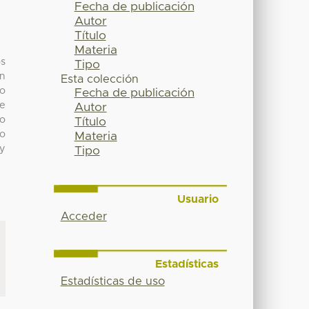
Fecha de publicación
Autor
Título
Materia
os
Tipo
an
Esta colección
do
Fecha de publicación
de
Autor
to
Título
do
Materia
 y
Tipo
Usuario
Acceder
Estadísticas
Estadísticas de uso