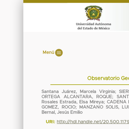
Menú
Observatorio Geo
Santana Juárez, Marcela Virginia
;
SIE
ORTEGA ALCANTARA, ROQUE
;
SANT
Rosales Estrada, Elsa Mireya
;
CADENA R
GOMEZ, ROCIO
;
MANZANO SOLIS, LU
Bernal, Jesús Emilio
URI:
http://hdl.handle.net/20.500.11