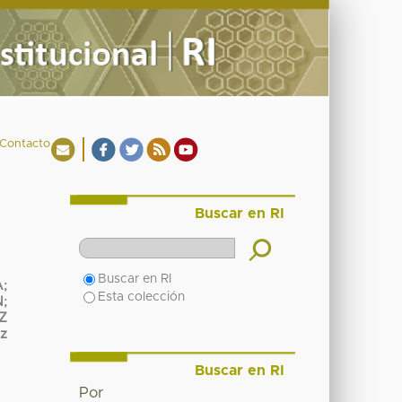
Contacto
Buscar en RI
Buscar en RI
A
;
Esta colección
N
;
Z
z
Buscar en RI
Por