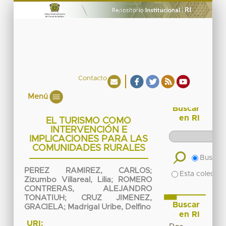
Contacto
Menú
Buscar
en RI
EL TURISMO COMO
INTERVENCIÓN E
IMPLICACIONES PARA LAS
COMUNIDADES RURALES
Buscar 
PEREZ RAMIREZ, CARLOS
;
Esta colecció
Zizumbo Villareal, Lilia
;
ROMERO
CONTRERAS, ALEJANDRO
TONATIUH
;
CRUZ JIMENEZ,
Buscar
GRACIELA
;
Madrigal Uribe, Delfino
en RI
URI: