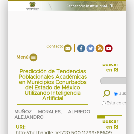
Contacto
Menú
Buscar
en RI
Predicción de Tendencias
Poblacionales Académicas
en Municipios Conurbados
del Estado de México
Utilizando Inteligencia
Buscar 
Artificial
Esta colecció
MUÑOZ MORALES, ALFREDO
ALEJANDRO
Buscar
en RI
URI:
http://hdl.handle.net/20.500.11799/68609