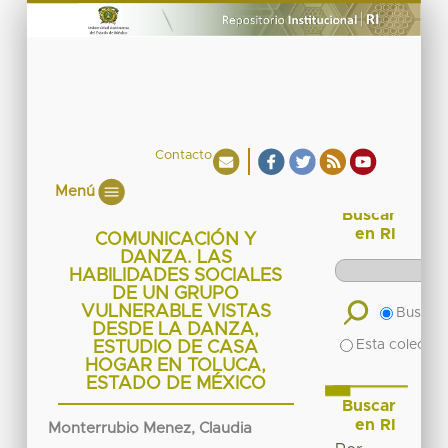
Contacto
Menú
Buscar
en RI
COMUNICACIÓN Y
DANZA. LAS
HABILIDADES SOCIALES
DE UN GRUPO
VULNERABLE VISTAS
Buscar 
DESDE LA DANZA,
Esta colecció
ESTUDIO DE CASA
HOGAR EN TOLUCA,
ESTADO DE MÉXICO
Buscar
en RI
Monterrubio Menez, Claudia