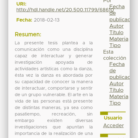
Por
URI:
Fecha
http://hdl.handle.net/20.500.11799/68610
de
publicación
Fecha:
2018-02-13
Autor
Título
Resumen:
Materia
La presente tesis plantea a la
Tipo
comunicación como una disciplina
Esta
capaz de interactuar y generar
colección
investigación apoyada de
Fecha
actividades artísticas como la danza,
de
ésta vez la danza es abordada por
publicación
su capacidad de conocer la manera
Autor
de interactuar, comportarse y sentir
Título
de un grupo vulnerable. El arte en la
Materia
vida de las personas está presente
Tipo
de distintas maneras, ya sea como
pasatiempo, recreación, sin
Usuario
embargo existen diversas
Acceder
investigaciones que apuntan la
importancia de la realización de una