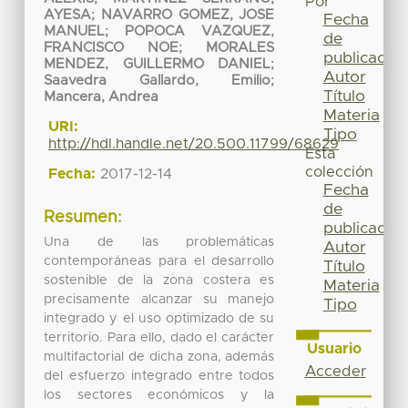
Por
AYESA
;
NAVARRO GOMEZ, JOSE
Fecha
MANUEL
;
POPOCA VAZQUEZ,
de
FRANCISCO NOE
;
MORALES
publicación
MENDEZ, GUILLERMO DANIEL
;
Autor
Saavedra Gallardo, Emilio
;
Título
Mancera, Andrea
Materia
URI:
Tipo
http://hdl.handle.net/20.500.11799/68629
Esta
colección
Fecha:
2017-12-14
Fecha
de
Resumen:
publicación
Una de las problemáticas
Autor
contemporáneas para el desarrollo
Título
sostenible de la zona costera es
Materia
precisamente alcanzar su manejo
Tipo
integrado y el uso optimizado de su
territorio. Para ello, dado el carácter
Usuario
multifactorial de dicha zona, además
Acceder
del esfuerzo integrado entre todos
los sectores económicos y la