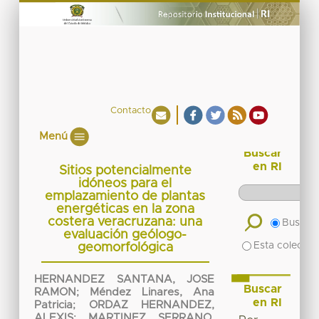
Contacto
Menú
Buscar
en RI
Sitios potencialmente
idóneos para el
emplazamiento de plantas
energéticas en la zona
costera veracruzana: una
Buscar 
evaluación geólogo-
Esta colecció
geomorfológica
HERNANDEZ SANTANA, JOSE
Buscar
RAMON
;
Méndez Linares, Ana
en RI
Patricia
;
ORDAZ HERNANDEZ,
ALEXIS
;
MARTINEZ SERRANO,