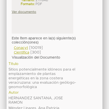
Tamaño:
2.178Mb
Formato:
PDF
Ver documento
Este ítem aparece en la(s) siguiente(s)
colección(ones)
[10019]
Conacyt
[300]
Científica
Visualización del Documento
Título
Sitios potencialmente idóneos para el
emplazamiento de plantas
energéticas en la zona costera
veracruzana: una evaluación geólogo-
geomorfológica
Autor
HERNANDEZ SANTANA, JOSE
RAMON
Méndez Linares, Ana Patricia